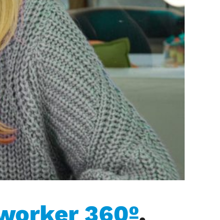
worker 360º
,