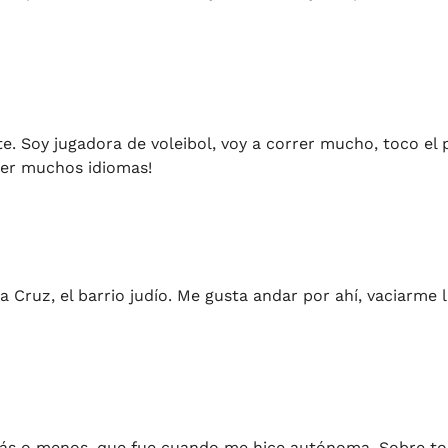
. Soy jugadora de voleibol, voy a correr mucho, toco el p
der muchos idiomas!
ta Cruz, el barrio judío. Me gusta andar por ahí, vaciarme 
ás o menos, que fue cuando me hice autónoma. Sobre tod