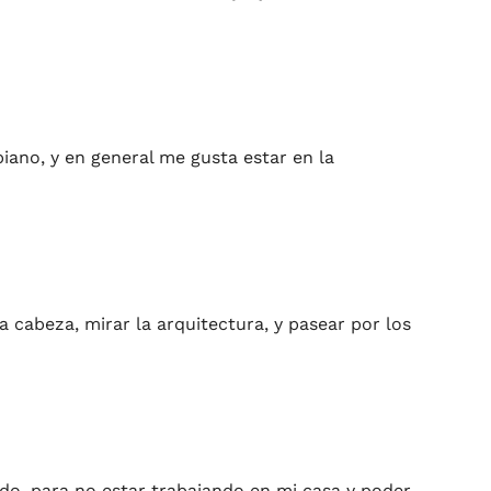
iano, y en general me gusta estar en la
la cabeza, mirar la arquitectura, y pasear por los
o, para no estar trabajando en mi casa y poder