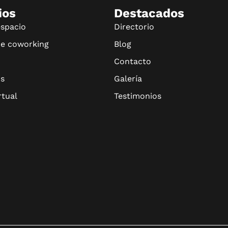
ios
Destacados
espacio
Directorio
de coworking
Blog
Contacto
s
Galería
rtual
Testimonios