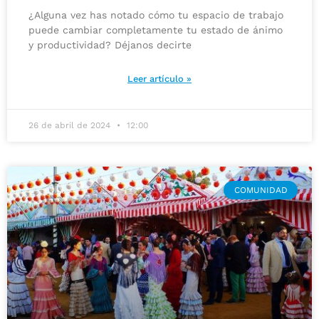
¿Alguna vez has notado cómo tu espacio de trabajo
puede cambiar completamente tu estado de ánimo
y productividad? Déjanos decirte
Leer artículo »
26 de abril de 2024
12:00
COMUNIDAD