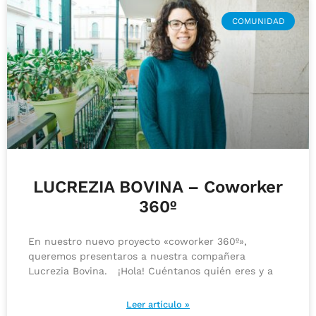
COMUNIDAD
LUCREZIA BOVINA – Coworker
360º
En nuestro nuevo proyecto «coworker 360º»,
queremos presentaros a nuestra compañera
Lucrezia Bovina. ¡Hola! Cuéntanos quién eres y a
Leer artículo »